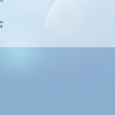
en)
en
49