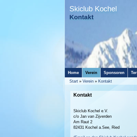
Skiclub Kochel
Kontakt
Home
Verein
Sponsoren
Te
Start
»
Verein
»
Kontakt
Kontakt
Skiclub Kochel e.V.
c/o Jan van Zijverden
Am Raut 2
82431 Kochel a.See, Ried