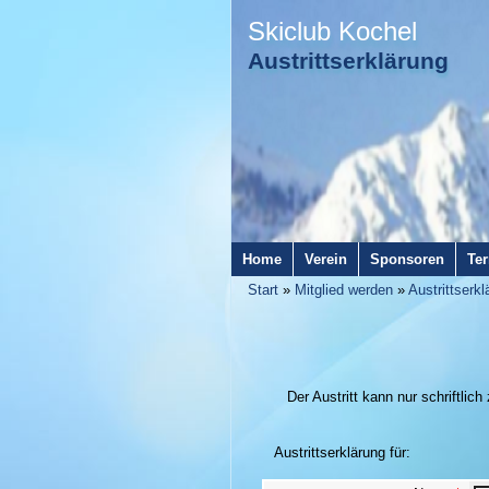
Skiclub Kochel
Austrittserklärung
Home
Verein
Sponsoren
Te
Start
»
Mitglied werden
»
Austrittserkl
Der Austritt kann nur schriftl
Austrittserklärung für: