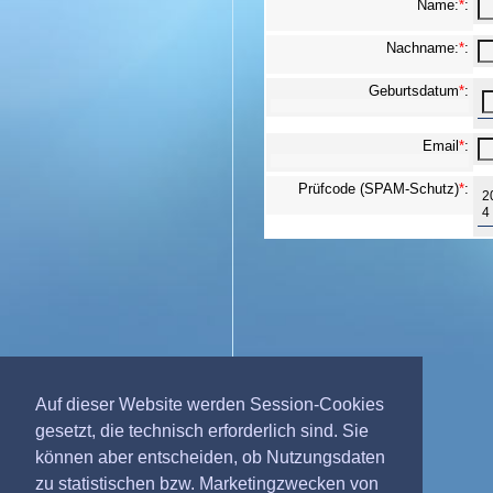
Name:
*
:
Nachname:
*
:
Geburtsdatum
*
:
Email
*
:
Prüfcode (SPAM-Schutz)
*
:
2
4
Auf dieser Website werden Session-Cookies
gesetzt, die technisch erforderlich sind. Sie
können aber entscheiden, ob Nutzungsdaten
zu statistischen bzw. Marketingzwecken von